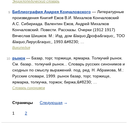
Энциклопедический словарь
Библиография Андрея Кончаловского
— Литературные
9
произведения Книги# Ежов В.И. Михалков Кончаловский
А.С. Сибириада. Валентин Ежов, Андрей Михалков
Кончаловский. Повести. Рассказы. Очерки (1912 1917)
Вячеслав Шишков. М.: Изд. дом &laquo;Дрофа&raquo;, ТОО
&laquo;Лирус&raquo;, 1993.&#8230; …
Википедия
рынок
— Базар, торг, торжище, ярмарка. Толкучий рынок.
10
См. базар.. толкучий рынок... Словарь русских синонимов и
сходных по смыслу выражений. под. ред. Н. Абрамова, М.:
Русские словари, 1999. рынок базар, торг, торжище,
ярмарка, толкучка, торжок; биржа;&#8230; …
Словарь синонимов
Страницы
Следующая
→
1
2