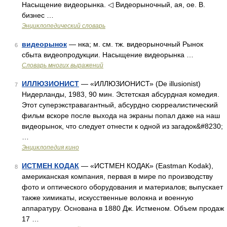
Насыщение видеорынка. ◁ Видеорыночный, ая, ое. В.
бизнес …
Энциклопедический словарь
видеорынок
— нка; м. см. тж. видеорыночный Рынок
6
сбыта видеопродукции. Насыщение видеорынка …
Словарь многих выражений
ИЛЛЮЗИОНИСТ
— «ИЛЛЮЗИОНИСТ» (De illusionist)
7
Нидерланды, 1983, 90 мин. Эстетская абсурдная комедия.
Этот суперэкстравагантный, абсурдно сюрреалистический
фильм вскоре после выхода на экраны попал даже на наш
видеорынок, что следует отнести к одной из загадок&#8230;
…
Энциклопедия кино
ИСТМЕН КОДАК
— «ИСТМЕН КОДАК» (Eastman Kodak),
8
американская компания, первая в мире по производству
фото и оптического оборудования и материалов; выпускает
также химикаты, искусственные волокна и военную
аппаратуру. Основана в 1880 Дж. Истменом. Объем продаж
17 …